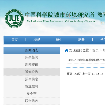
首页
概况
招生
培养
学
新闻动态
您现在的位置：
首页
>
头条新闻
·
2018-2019学年春季学期博
新闻资讯
通知公告
首页
上5页
上一页
11
12
13
招生信息
就业信息
夏令营
联合培养