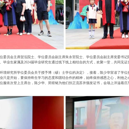
委员会主席贺泓院士、学位委员会副主席朱永官院士、学位委员会副主席党委书记
、毕业生家属及2024届毕业研究生通过线下线上相结合的方式，欢聚一堂，共同见
境研究所学位委员会关于授予博（硕）士学位的决定》，接着，陈少华宣读了学位
业只是开始，要保持终生学习的态度和团结合作的精神，始终保持感恩之心，利他之
位服依次登上主席台，陈少华、郑煜铭为他们扶正流苏并颁发证书，会场上洋溢着庄