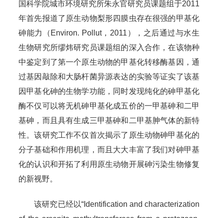
国科学院城市环境研究所朱永官研究员课题组于
2011
年首先报道了原生动物梨形四膜虫存在很强的甲基化
砷能力（
Environ. Pollut
，
2011
），之后通过与水生
生物研究所缪炜研究员课题组的深入合作，在该物种
中鉴定到了第一个原生动物的甲基化转移酶基因，通
过基因敲除和大肠杆菌异源表达的实验等证实了该基
因甲基化砷的生物学功能，同时发现纯化的砷甲基化
酶不仅可以将无机砷甲基化成五价的一甲基砷和二甲
基砷，而且具有生成三甲基砷和二甲基胂气体的新特
性。该研究工作不仅首次揭示了原生动物砷甲基化的
分子基础和作用机理，而且大大丰富了我们对砷甲基
化的认识和开拓了利用原生动物开展砷污染生物修复
的新视野。
该研究已经以“
Identification and characterization