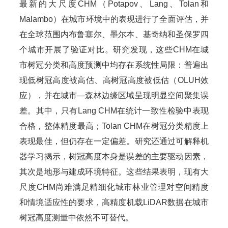
最新的大尺度CHM（Potapov、Lang、Tolan和
Malambo）在城市环境中的表现进行了全面评估，并
在全球范围内布鲁塞尔、墨尔本、基奇纳和圣保罗四
个城市开展了验证对比。研究发现，这些CHM在城
市树冠分类和高度预测中均存在系统性局限：普遍出
现低树冠高度被高估、高树冠高度被低估（OLUH效
应），并在城市—森林边缘区域呈现明显空间聚集误
差。其中，只有Lang CHM在统计一致性检验中表现
合格，整体精度最高；Tolan CHM在树冠分类精度上
表现最佳，但仍存在一定偏差。研究还通过可解释机
器学习揭示，树冠高度本身是误差的主要驱动因素，
其次是地形与建成环境特征。这些结果表明，现有大
尺度CHM尚难满足精细化城市林业管理对空间精度
和情境适应性的要求，高精度机载LiDAR数据在城市
树冠高度测量中依然不可替代。