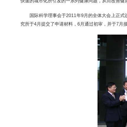
快速的城市化所引发的一系列健康问题，从而改善健
国际科学理事会于
2011
年
9
月的全体大会上正式
究所于
4
月提交了申请材料，
6
月通过初审，并于
7
月