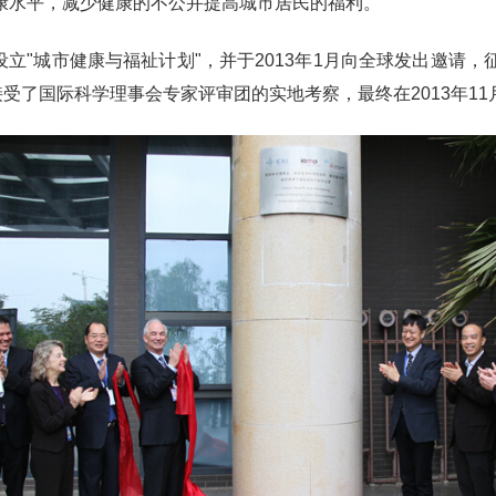
康水平，减少健康的不公并提高城市居民的福利。
设立
"
城市健康与福祉计划
"
，并于
2013
年
1
月向全球发出邀请，
接受了国际科学理事会专家评审团的实地考察，最终在
2013
年
11