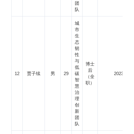
团
队
城
市
生
态
韧
性
与
博士
低
后
12
贾子续
男
29
碳
2023.0
（全
智
职）
慧
治
理
创
新
团
队