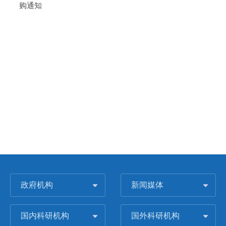
购通知
政府机构
新闻媒体
国内科研机构
国外科研机构