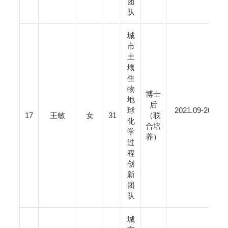
团
队
城
市
土
壤
生
物
博士
地
后
球
2021.09-
17
王敏
女
31
（联
化
合培
学
养）
过
程
创
新
团
队
城