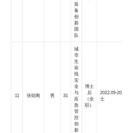
装
备
创
新
团
队
城
市
生
命
线
安
全
博士
与
后
2022.09-2
11
张烜阁
男
31
应
（全
士
急
职）
管
控
创
新