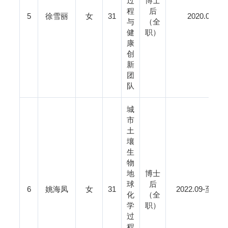
过
博士
程
后
5
徐雪丽
女
31
2020.0
与
（全
健
职）
康
创
新
团
队
城
市
土
壤
生
物
地
博士
球
后
6
姚海凤
女
31
2022.09
化
（全
学
职）
过
程