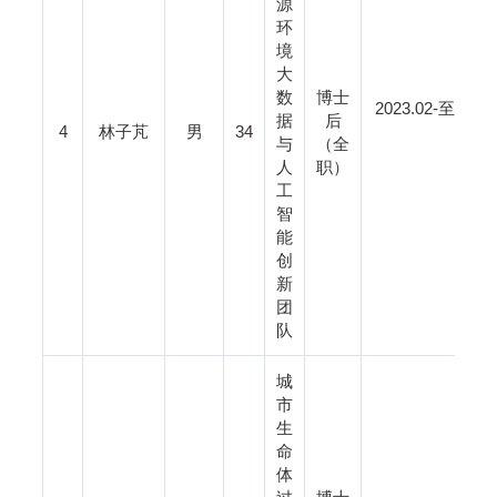
源
环
境
大
数
博士
2023.02-
据
后
4
林子芃
男
34
其间，中国
与
（全
人
职）
工
智
能
创
新
团
队
城
市
生
命
体