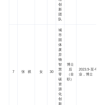
创
新
团
队
城
市
固
体
废
弃
物
智
博士
慧
后
2023.9-
7
张 祺
女
30
零
（全
业，博士
碳
职）
资
源
化
创
新