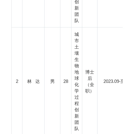
创
新
团
队
城
市
土
壤
生
物
地
博士
球
后
2
林 达
男
28
2023.09
化
（全
学
职）
过
程
创
新
团
队