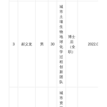
城
市
土
壤
生
物
地
博士
球
后
3
郝义龙
男
30
2022.0
化
（全
学
职）
过
程
创
新
团
队
城
市
资