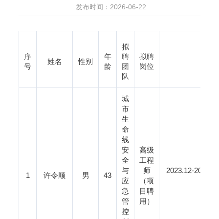
发布时间：2026-06-22
拟
序
年
聘
拟聘
姓名
性别
号
龄
团
岗位
队
城
市
生
命
线
安
高级
全
工程
与
师
2023.12-2
1
许令顺
男
43
应
（项
急
目聘
管
用）
控