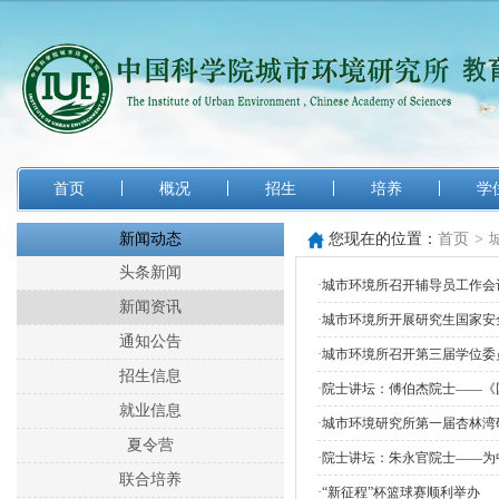
首页
概况
招生
培养
学
新闻动态
您现在的位置：
首页
>
头条新闻
·
城市环境所召开辅导员工作会议
新闻资讯
·
城市环境所开展研究生国家安
通知公告
·
城市环境所召开第三届学位委
招生信息
·
院士讲坛：傅伯杰院士——《
就业信息
·
城市环境研究所第一届杏林湾
夏令营
·
院士讲坛：朱永官院士——为
联合培养
·
“新征程”杯篮球赛顺利举办